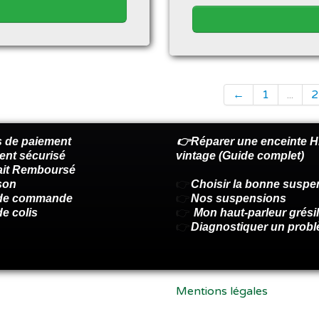
←
1
...
2
 de paiement
👉Réparer une enceinte Hi
ent sécurisé
vintage (Guide complet)
fait Remboursé
son
👉
Choisir la bonne suspe
 de commande
👉
Nos suspensions
de colis
👉
Mon haut-parleur grésil
👉
Diagnostiquer un prob
Mentions légales