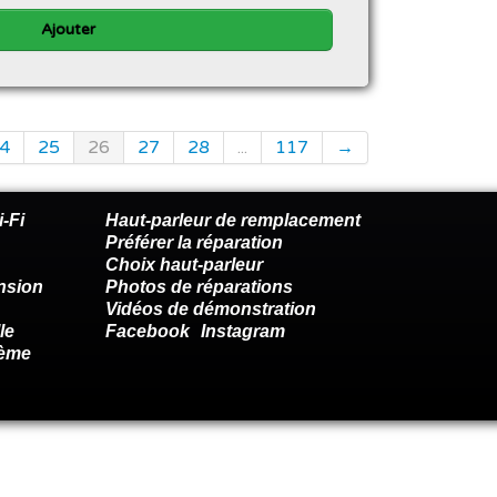
Ajouter
4
25
26
27
28
...
117
→
-Fi
Haut-parleur de remplacement
Préférer la réparation
Choix haut-parleur
nsion
Photos de réparations
Vidéos de démonstration
le
Facebook
Instagram
lème