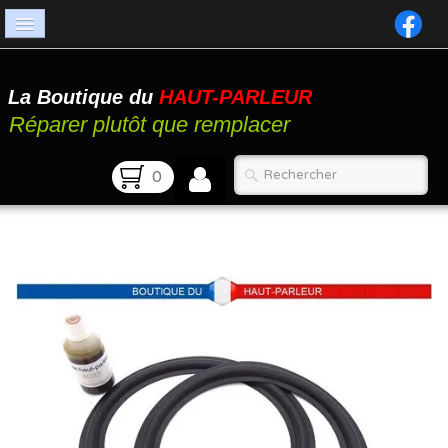
Accueil
La Boutique du
HAUT-PARLEUR
Catalogue
Réparer plutôt que remplacer
Atelier
0
Contact
FAQ