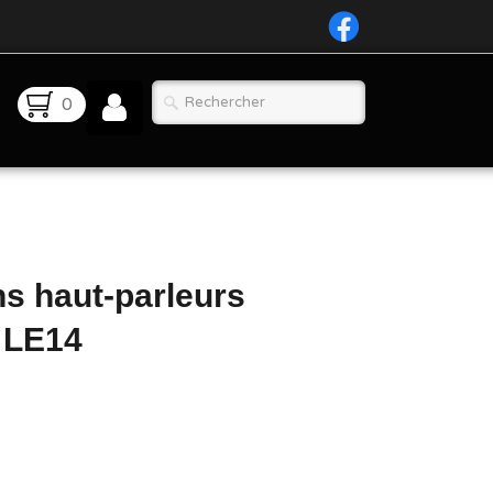
0
ns haut-parleurs
 LE14