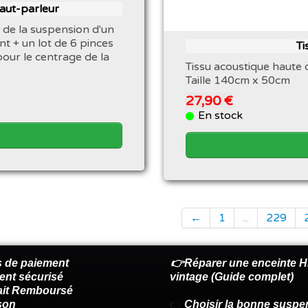
haut-parleur
 de la suspension d'un
nt + un lot de 6 pinces
Ti
pour le centrage de la
Tissu acoustique haute q
Taille 140cm x 50cm
27,90 €
En stock
←
1
...
229
 de paiement
👉Réparer une enceinte Hi
ent sécurisé
vintage (Guide complet)
fait Remboursé
son
👉
Choisir la bonne suspe