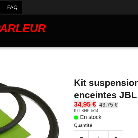
FAQ
PARLEUR
Kit suspensio
enceintes JBL
34,95 €
43,75 €
KIT-SHP-le14
En stock
Quantité
−
+