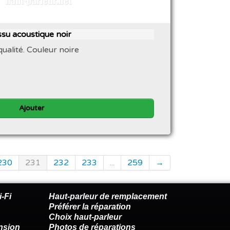
ssu acoustique noir
ualité. Couleur noire
Ajouter
230
231
232
233
...
259
→
-Fi
Haut-parleur de remplacement
Préférer la réparation
Choix haut-parleur
nsion
Photos de réparations