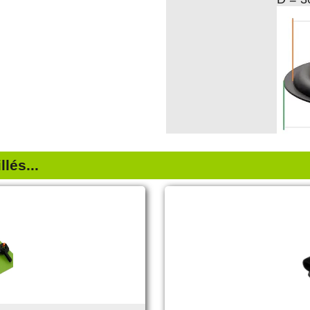
lés...