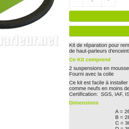
Kit de réparation pour r
de haut-parleurs d'encei
Ce Kit comprend
2 suspensions en mousse 
Fourni avec la colle
Ce kit est facile à install
comme neufs en moins de
Certification: SGS, IAF, 
Dimensions
A = 2
B = 2
C = 3
D = 3