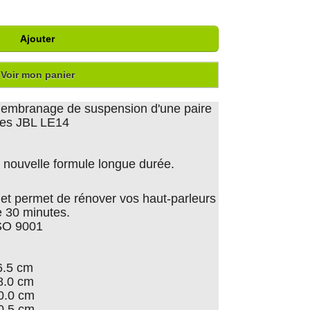
Ajouter
Voir mon panier
emembranage de suspension d'une paire
ntes JBL LE14
nouvelle formule longue durée.
er et permet de rénover vos haut-parleurs
 30 minutes.
ISO 9001
6.5 cm
8.0 cm
0.0 cm
0.5 cm