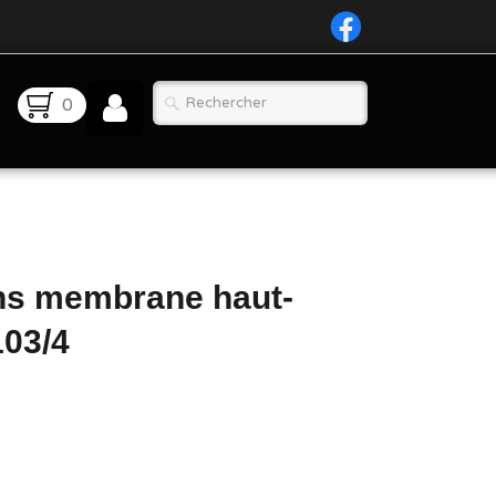
0
ns membrane haut-
103/4