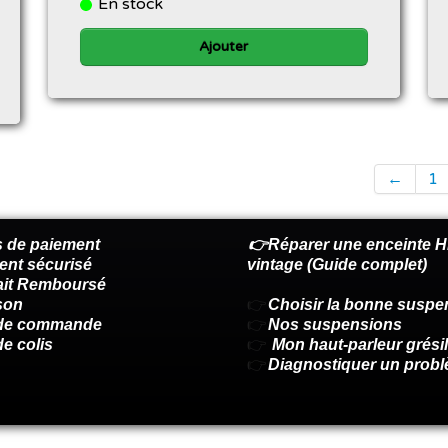
En stock
Ajouter
←
1
 de paiement
👉Réparer une enceinte Hi
ent sécurisé
vintage (Guide complet)
fait Remboursé
son
👉
Choisir la bonne suspe
 de commande
👉
Nos suspensions
de colis
👉
Mon haut-parleur grésil
👉
Diagnostiquer un prob