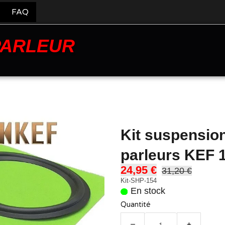
FAQ
PARLEUR
Kit suspensio
parleurs KEF 
24,95 €
31,20 €
Kit-SHP-154
En stock
Quantité
−
+