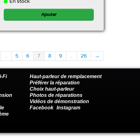
En stock
Ajouter
...
5
6
7
8
9
...
26
→
-Fi
Haut-parleur de remplacement
Préférer la réparation
Choix haut-parleur
nsion
Photos de réparations
Vidéos de démonstration
le
Facebook
Instagram
lème