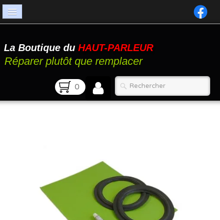
Accueil
La Boutique du
HAUT-PARLEUR
Catalogue
Réparer plutôt que remplacer
Atelier
0
Contact
FAQ