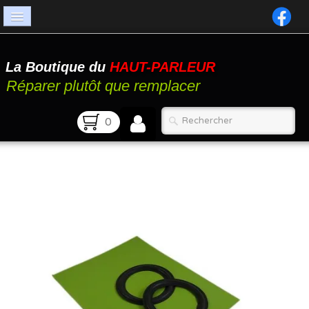
Accueil
La Boutique du
HAUT-PARLEUR
Catalogue
Réparer plutôt que remplacer
Atelier
0
Contact
FAQ