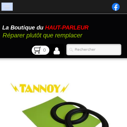
Accueil
La Boutique du
HAUT-PARLEUR
Catalogue
Réparer plutôt que remplacer
Atelier
0
Contact
FAQ