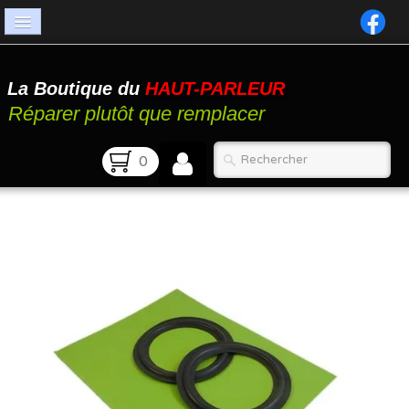
Accueil
La Boutique du
HAUT-PARLEUR
Catalogue
Réparer plutôt que remplacer
Atelier
0
Contact
FAQ