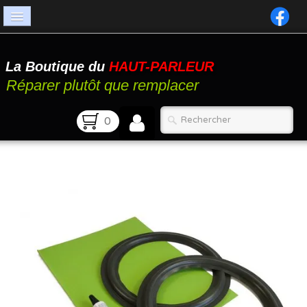
Accueil
La Boutique du
HAUT-PARLEUR
Catalogue
Réparer plutôt que remplacer
Atelier
0
Contact
FAQ