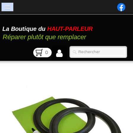
Accueil
La Boutique du
HAUT-PARLEUR
Catalogue
Réparer plutôt que remplacer
Atelier
0
Contact
FAQ