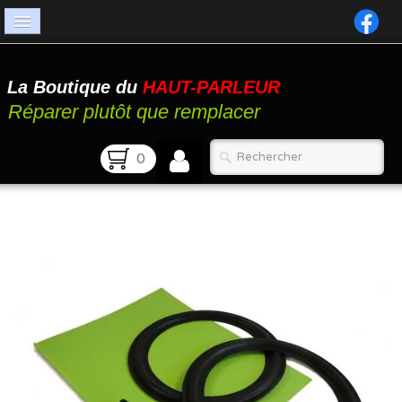
Accueil
La Boutique du
HAUT-PARLEUR
Catalogue
Réparer plutôt que remplacer
Atelier
0
Contact
FAQ