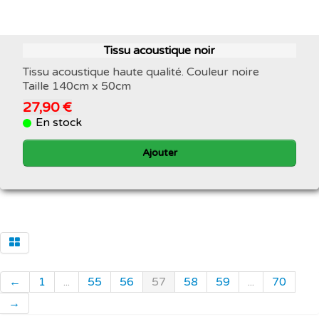
Tissu acoustique noir
Tissu acoustique haute qualité. Couleur noire
Taille 140cm x 50cm
27,90 €
En stock
Ajouter
←
1
...
55
56
57
58
59
...
70
→