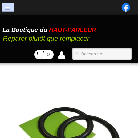
Accueil
La Boutique du
HAUT-PARLEUR
Catalogue
Réparer plutôt que remplacer
Atelier
0
Contact
FAQ