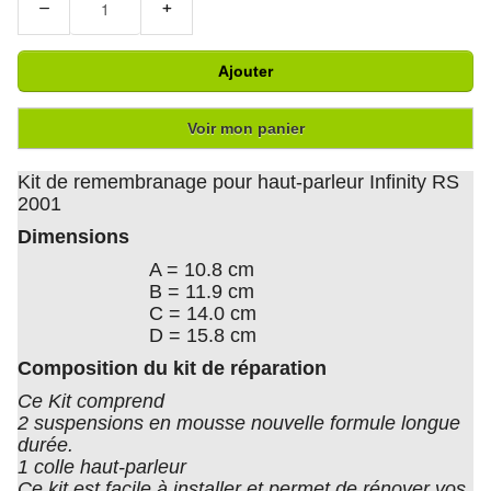
−
+
Ajouter
Voir mon panier
Kit de remembranage pour haut-parleur Infinity RS
2001
Dimensions
A = 10.8 cm
B = 11.9 cm
C = 14.0 cm
D = 15.8 cm
Composition du kit de réparation
Ce Kit comprend
2 suspensions en mousse nouvelle formule longue
durée.
1 colle haut-parleur
Ce kit est facile à installer et permet de rénover vos