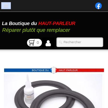
Accueil
La Boutique du
HAUT-PARLEUR
Catalogue
Réparer plutôt que remplacer
Atelier
0
Contact
FAQ