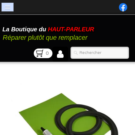
Accueil
La Boutique du
HAUT-PARLEUR
Catalogue
Réparer plutôt que remplacer
Atelier
0
Contact
FAQ