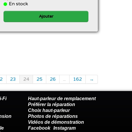
En stock
Ajouter
2
23
24
25
26
...
162
→
-Fi
Haut-parleur de remplacement
Préférer la réparation
Choix haut-parleur
nsion
Photos de réparations
Vidéos de démonstration
le
Facebook
Instagram