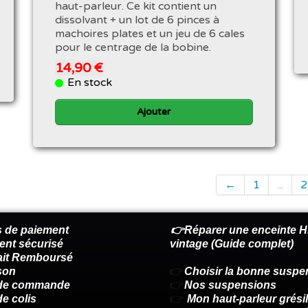
haut-parleur. Ce kit contient un
dissolvant + un lot de 6 pinces à
machoires plates et un jeu de 6 cales
pour le centrage de la bobine.
14,90 €
En stock
Ajouter
←
1
...
2
 de paiement
👉Réparer une enceinte Hi
ent sécurisé
vintage (Guide complet)
fait Remboursé
son
👉
Choisir la bonne suspe
 de commande
👉
Nos suspensions
de colis
👉
Mon haut-parleur grésil