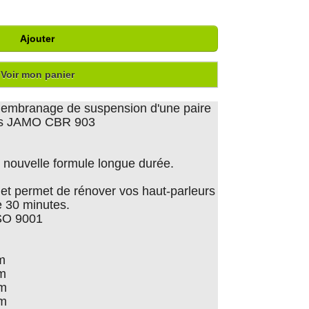
Ajouter
Voir mon panier
emembranage de suspension d'une paire
tes JAMO CBR 903
nouvelle formule longue durée.
er et permet de rénover vos haut-parleurs
 30 minutes.
ISO 9001
m
cm
cm
cm