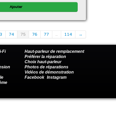
Ajouter
3
74
75
76
77
...
114
→
-Fi
Haut-parleur de remplacement
Préférer la réparation
Choix haut-parleur
nsion
Photos de réparations
Vidéos de démonstration
le
Facebook
Instagram
lème