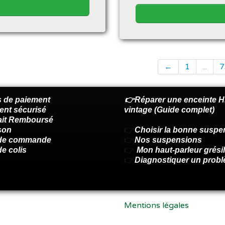
←
1
...
7
 de paiement
👉Réparer une enceinte Hi
ent sécurisé
vintage (Guide complet)
fait Remboursé
son
👉
Choisir la bonne suspe
 de commande
👉
Nos suspensions
de colis
👉
Mon haut-parleur grésil
👉
Diagnostiquer un prob
Mentions légales