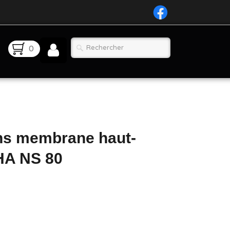
0
ns membrane haut-
HA NS 80