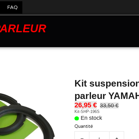
FAQ
PARLEUR
Kit suspensio
parleur YAMA
26,95 €
33,50 €
Kit-SHP-196S
En stock
Quantité
−
+