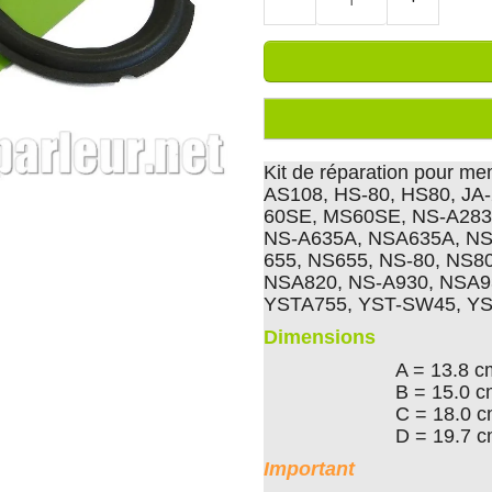
Kit de réparation pour m
AS108, HS-80, HS80, JA-
60SE, MS60SE, NS-A283
NS-A635A, NSA635A, NSA
655, NS655, NS-80, NS8
NSA820, NS-A930, NSA9
YSTA755, YST-SW45, Y
Dimensions
A = 13.8 c
B = 15.0 
C = 18.0 
D = 19.7 
Important