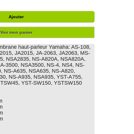
Ajouter
Voir mon panier
embrane haut-parleur Yamaha: AS-108,
2015, JA2015, JA-2063, JA2063, MS-
5, NSA2835, NS-A820A, NSA820A,
-3500, NSA3500, NS-4, NS4, NS-
0, NS-A635, NSA635, NS-A820,
30, NS-A935, NSA935, YST-A755,
STSW45, YST-SW150, YSTSW150
m
cm
cm
cm