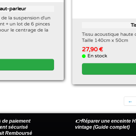
haut-parleur
 de la suspension d'un
nt + un lot de 6 pinces
Ti
pour le centrage de la
Tissu acoustique haute q
Taille 140cm x 50cm
27,90 €
En stock
←
 de paiement
👉Réparer une enceinte Hi
ent sécurisé
vintage (Guide complet)
fait Remboursé