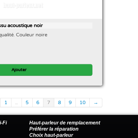
ssu acoustique noir
ualité. Couleur noire
Ajouter
1
...
5
6
7
8
9
10
→
-Fi
Haut-parleur de remplacement
Préférer la réparation
Choix haut-parleur