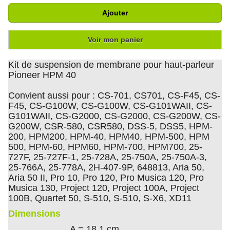
Ajouter
Voir mon panier
Kit de suspension de membrane pour haut-parleur
Pioneer HPM 40
Convient aussi pour : CS-701, CS701, CS-F45, CS-
F45, CS-G100W, CS-G100W, CS-G101WAII, CS-
G101WAII, CS-G2000, CS-G2000, CS-G200W, CS-
G200W, CSR-580, CSR580, DSS-5, DSS5, HPM-
200, HPM200, HPM-40, HPM40, HPM-500, HPM
500, HPM-60, HPM60, HPM-700, HPM700, 25-
727F, 25-727F-1, 25-728A, 25-750A, 25-750A-3,
25-766A, 25-778A, 2H-407-9P, 648813, Aria 50,
Aria 50 II, Pro 10, Pro 120, Pro Musica 120, Pro
Musica 130, Project 120, Project 100A, Project
100B, Quartet 50, S-510, S-510, S-X6, XD11
Dimensions
A = 18.1 cm