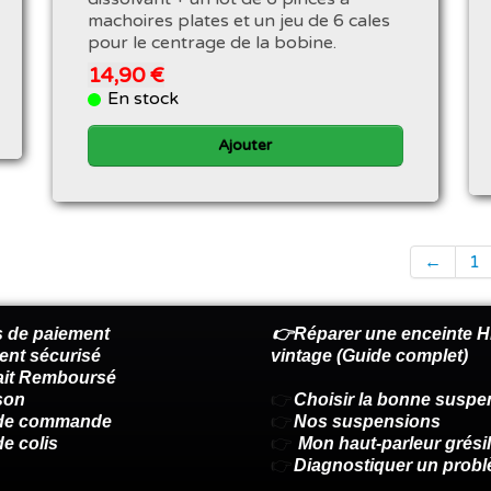
machoires plates et un jeu de 6 cales
pour le centrage de la bobine.
14,90 €
En stock
Ajouter
←
1
 de paiement
👉Réparer une enceinte Hi
ent sécurisé
vintage (Guide complet)
fait Remboursé
son
👉
Choisir la bonne suspe
 de commande
👉
Nos suspensions
de colis
👉
Mon haut-parleur grésil
👉
Diagnostiquer un prob