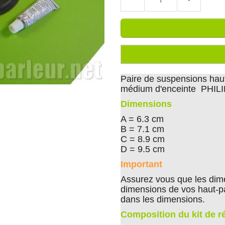
Paire de suspensions haut
médium d'enceinte PHIL
Dimensions
A = 6.3 cm
B = 7.1 cm
C = 8.9 cm
D = 9.5 cm
Important
Assurez vous que les dim
dimensions de vos haut-p
dans les dimensions.
Composition du kit de r