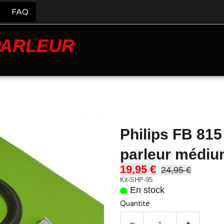
FAQ
PARLEUR
Philips FB 81
parleur médi
19,95 €
24,95 €
Kit-SHP-95
En stock
Quantité
−
+