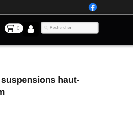
0
5 suspensions haut-
um