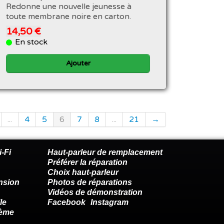
Redonne une nouvelle jeunesse à
toute membrane noire en carton.
14,50 €
En stock
Ajouter
...
4
5
6
7
8
...
21
→
-Fi
Haut-parleur de remplacement
Préférer la réparation
Choix haut-parleur
nsion
Photos de réparations
Vidéos de démonstration
le
Facebook
Instagram
lème