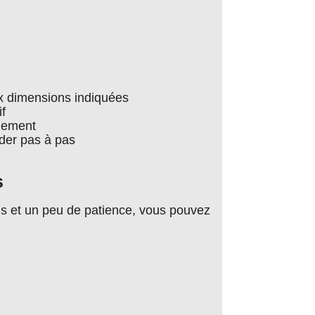
x dimensions indiquées
if
nnement
ider pas à pas
s
els et un peu de patience, vous pouvez