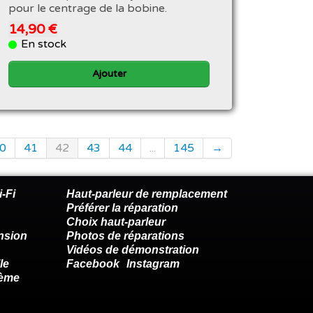
pour le centrage de la bobine.
14,90 €
En stock
Ajouter
0
41
42
43
44
...
145
→
-Fi
Haut-parleur de remplacement
Préférer la réparation
Choix haut-parleur
nsion
Photos de réparations
Vidéos de démonstration
le
Facebook
Instagram
lème