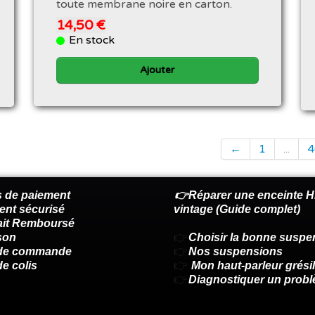
toute membrane noire en carton.
14,50 €
En stock
Ajouter
←
1
...
4
 de paiement
👉Réparer une enceinte Hi
ent sécurisé
vintage (Guide complet)
fait Remboursé
son
👉
Choisir la bonne suspe
 de commande
👉
Nos suspensions
de colis
👉
Mon haut-parleur grésil
👉
Diagnostiquer un prob