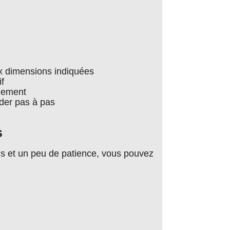
x dimensions indiquées
if
nnement
ider pas à pas
s
els et un peu de patience, vous pouvez