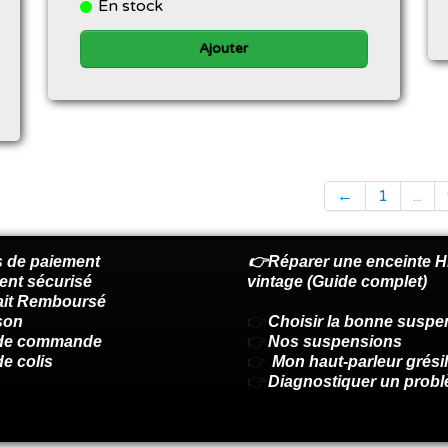
En stock
Ajouter
←
1
...
 de paiement
👉Réparer une enceinte Hi
ent sécurisé
vintage (Guide complet)
fait Remboursé
son
👉
Choisir la bonne suspe
 de commande
👉
Nos suspensions
de colis
👉
Mon haut-parleur grésil
👉
Diagnostiquer un prob