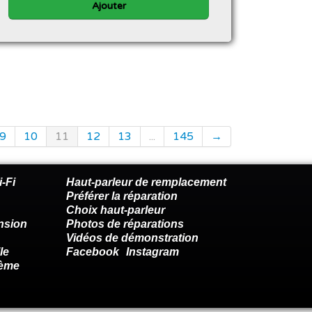
Ajouter
9
10
11
12
13
...
145
→
-Fi
Haut-parleur de remplacement
Préférer la réparation
Choix haut-parleur
nsion
Photos de réparations
Vidéos de démonstration
le
Facebook
Instagram
lème