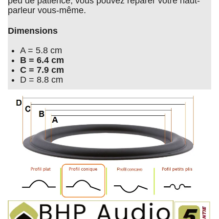
peu de patience, vous pouvez réparer votre haut-
parleur vous-même.
Dimensions
A = 5.8 cm
B = 6.4 cm
C = 7.9 cm
D = 8.8 cm