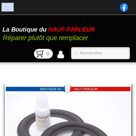
Accueil
La Boutique du
HAUT-PARLEUR
Catalogue
Réparer plutôt que remplacer
Atelier
0
Contact
FAQ