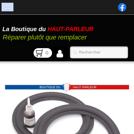
Accueil
La Boutique du
HAUT-PARLEUR
Catalogue
Réparer plutôt que remplacer
Atelier
0
Contact
FAQ