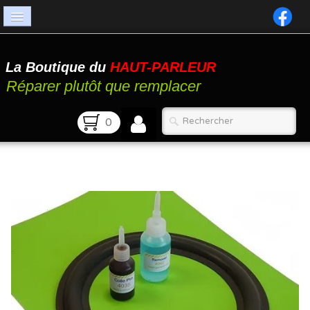
Accueil
La Boutique du
HAUT-PARLEUR
Catalogue
Réparer plutôt que remplacer
Atelier
0
Contact
FAQ