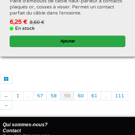
Paire d'embouts de câble haut-parleur à contacts
plaqués or, cosses à visser. Permet un contact
parfait du câble dans l'enceinte.
6,25 €
8,60 €
En stock
Ajouter
←
1
...
57
58
59
60
61
...
111
→
Qui sommes-nous?
Contact