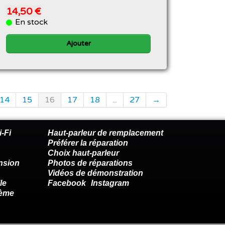
14,50 €
En stock
Ajouter
14
15
16
17
18
...
27
→
-Fi
Haut-parleur de remplacement
Préférer la réparation
Choix haut-parleur
nsion
Photos de réparations
Vidéos de démonstration
le
Facebook
Instagram
lème