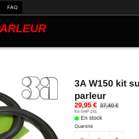
FAQ
PARLEUR
3A W150 kit s
parleur
29,95 €
37,40 €
Kit-SHP-241
En stock
Quantité
−
+