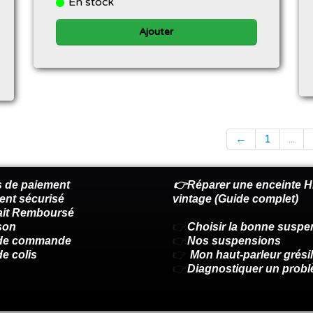
En stock
Ajouter
←
1
...
 de paiement
👉Réparer une enceinte Hi
ent sécurisé
vintage (Guide complet)
fait Remboursé
son
👉
Choisir la bonne suspe
 de commande
👉
Nos suspensions
de colis
👉
Mon haut-parleur grésil
👉
Diagnostiquer un prob