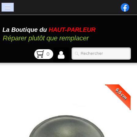
Accueil
La Boutique du
HAUT-PARLEUR
Catalogue
Réparer plutôt que remplacer
Atelier
0
Contact
FAQ
6,5 cm