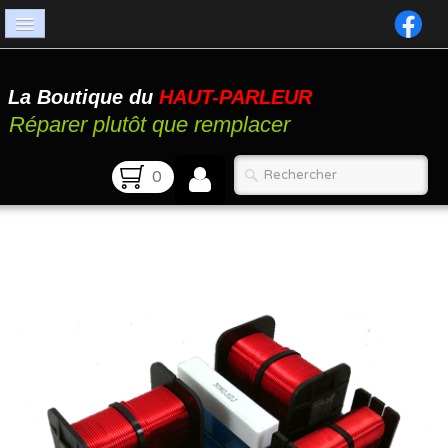
Accueil
La Boutique du
HAUT-PARLEUR
Catalogue
Réparer plutôt que remplacer
Atelier
0
Contact
FAQ