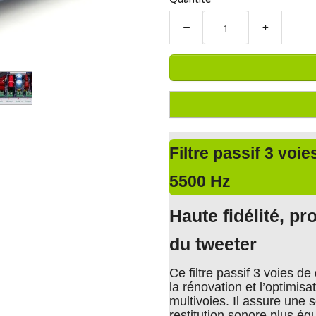
−
+
Filtre passif 3 voi
5500 Hz
Haute fidélité, pr
du tweeter
Ce filtre passif 3 voies de
la rénovation et l’optimis
multivoies. Il assure une
restitution sonore plus équ