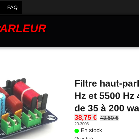
FAQ
PARLEUR
Filtre haut-par
Hz et 5500 Hz
de 35 à 200 wa
38,75 €
43,50 €
20-3003
En stock
Quantité