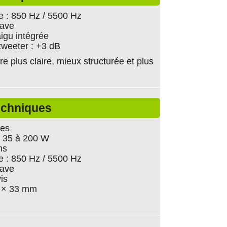
 : 850 Hz / 5500 Hz
tave
igu intégrée
tweeter : +3 dB
e plus claire, mieux structurée et plus
echniques
ies
: 35 à 200 W
ms
 : 850 Hz / 5500 Hz
tave
is
0 × 33 mm