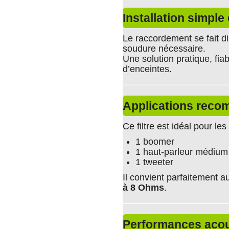
Installation simple 
Le raccordement se fait d
soudure nécessaire.
Une solution pratique, fia
d’enceintes.
Applications rec
Ce filtre est idéal pour le
1 boomer
1 haut-parleur médium
1 tweeter
Il convient parfaitement 
à 8 Ohms
.
Performances aco