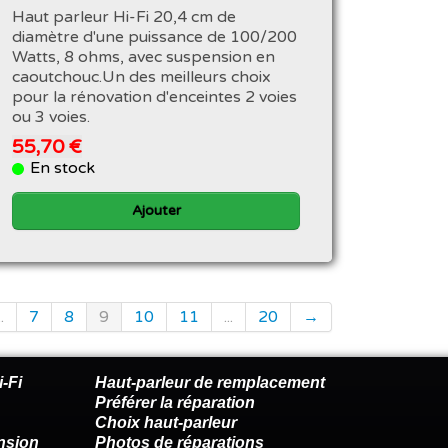
Haut parleur Hi-Fi 20,4 cm de
diamètre d'une puissance de 100/200
Watts, 8 ohms, avec suspension en
caoutchouc.Un des meilleurs choix
pour la rénovation d'enceintes 2 voies
ou 3 voies.
55,70 €
En stock
Ajouter
..
7
8
9
10
11
...
20
→
-Fi
Haut-parleur de remplacement
Préférer la réparation
Choix haut-parleur
nsion
Photos de réparations