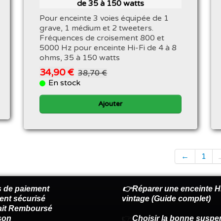
de 35 à 150 watts
Pour enceinte 3 voies équipée de 1
grave, 1 médium et 2 tweeters.
Fréquences de croisement 800 et
5000 Hz pour enceinte Hi-Fi de 4 à 8
ohms, 35 à 150 watts
34,90 €
38,70 €
En stock
Ajouter
←
1
.
 de paiement
👉Réparer une enceinte Hi
ent sécurisé
vintage (Guide complet)
fait Remboursé
son
👉
Choisir la bonne suspe