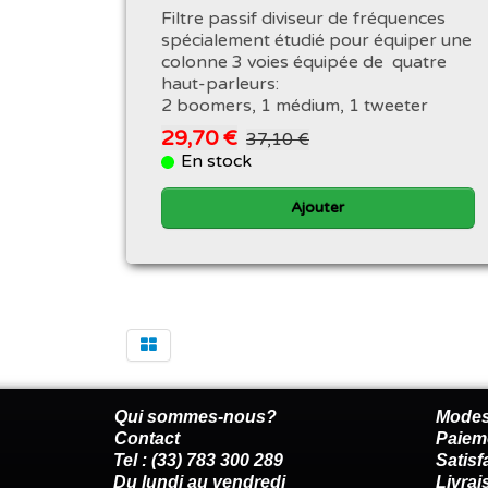
Filtre passif diviseur de fréquences
spécialement étudié pour équiper une
colonne 3 voies équipée de quatre
haut-parleurs:
2 boomers, 1 médium, 1 tweeter
29,70 €
37,10 €
En stock
Ajouter
Qui sommes-nous?
Modes
Contact
Paiem
Tel : (33) 783 300 289
Satis
Du lundi au vendredi
Livrai