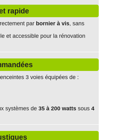
et rapide
irectement par
bornier à vis
, sans
ble et accessible pour la rénovation
ommandées
s enceintes 3 voies équipées de :
aux systèmes de
35 à 200 watts
sous
4
ustiques