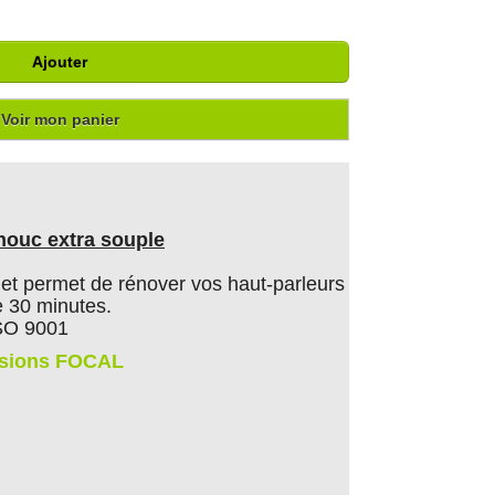
Ajouter
Voir mon panier
houc extra souple
er et permet de rénover vos haut-parleurs
 30 minutes.
ISO 9001
nsions FOCAL