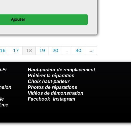
Ajouter
16
17
18
19
20
...
40
→
-Fi
Haut-parleur de remplacement
Préférer la réparation
Choix haut-parleur
nsion
Photos de réparations
Vidéos de démonstration
le
Facebook
Instagram
lème