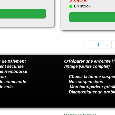
27,90 €
En stock
←
1
...
 de paiement
👉Réparer une enceinte Hi
ent sécurisé
vintage (Guide complet)
fait Remboursé
son
👉
Choisir la bonne suspe
 de commande
👉
Nos suspensions
de colis
👉
Mon haut-parleur grésil
👉
Diagnostiquer un prob