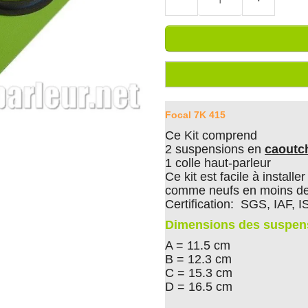
Focal 7K 415
Ce Kit comprend
2 suspensions en
caoutc
1 colle haut-parleur
Ce kit est facile à install
comme neufs en moins de
Certification: SGS, IAF, 
Dimensions des suspe
A = 11.5 cm
B = 12.3 cm
C = 15.3 cm
D = 16.5 cm