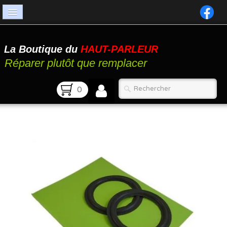
Accueil
La Boutique du
HAUT-PARLEUR
Catalogue
Réparer plutôt que remplacer
Atelier
0
Contact
FAQ