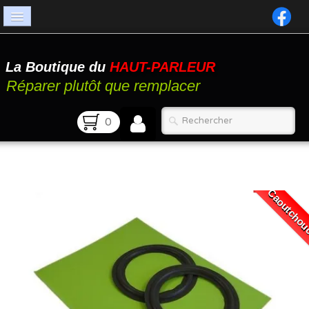
Accueil
La Boutique du
HAUT-PARLEUR
Catalogue
Réparer plutôt que remplacer
Atelier
0
Contact
FAQ
Caoutcho