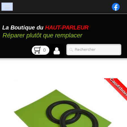
Accueil
La Boutique du
HAUT-PARLEUR
Catalogue
Réparer plutôt que remplacer
Atelier
0
Contact
FAQ
Caoutcho