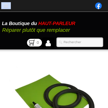
Accueil
La Boutique du
HAUT-PARLEUR
Catalogue
Réparer plutôt que remplacer
Atelier
0
Contact
FAQ