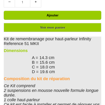
−
+
Ajouter
Voir mon panier
Kit de remembranage pour haut-parleur Infinity
Reference 51 MKII
Dimensions
A = 14.3 cm
B = 15.6 cm
C = 18.0 cm
D = 19.6 cm
Composition du kit de réparation
Ce Kit comprend
2 suspensions en mousse nouvelle formule longue
durée.
1 colle haut-parleur
Ce kit est facile à installer et permet de rénover vos