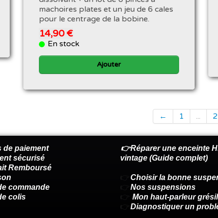
machoires plates et un jeu de 6 cales
pour le centrage de la bobine.
14,90 €
En stock
Ajouter
←
1
...
2
 de paiement
👉Réparer une enceinte Hi
ent sécurisé
vintage (Guide complet)
fait Remboursé
son
👉
Choisir la bonne suspe
 de commande
👉
Nos suspensions
de colis
👉
Mon haut-parleur grésil
👉
Diagnostiquer un prob