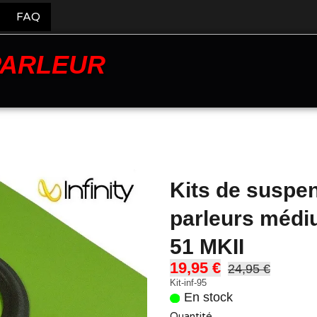
FAQ
PARLEUR
Kits de suspe
parleurs médiu
51 MKII
19,95 €
24,95 €
Kit-inf-95
En stock
Quantité