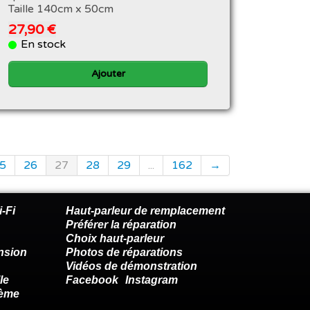
Taille 140cm x 50cm
27,90 €
En stock
Ajouter
5
26
27
28
29
...
162
→
-Fi
Haut-parleur de remplacement
Préférer la réparation
Choix haut-parleur
nsion
Photos de réparations
Vidéos de démonstration
le
Facebook
Instagram
lème