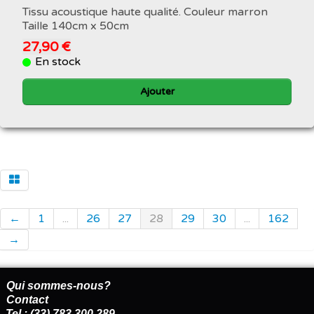
Tissu acoustique haute qualité. Couleur marron
Taille 140cm x 50cm
27,90 €
En stock
Ajouter
←
1
...
26
27
28
29
30
...
162
→
Qui sommes-nous?
Contact
Tel : (33) 783 300 289