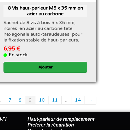
8 Vis haut-parleur ​M5 x 35 mm en
acier au carbone
Sachet de 8 vis à bois 5 x 35 mm,
noires en acier au carbone tête
hexagonale auto-taraudeuses, pour
la fixation stable de haut-parleurs.
6,95 €
En stock
Ajouter
..
7
8
9
10
11
...
14
→
-Fi
Haut-parleur de remplacement
Préférer la réparation