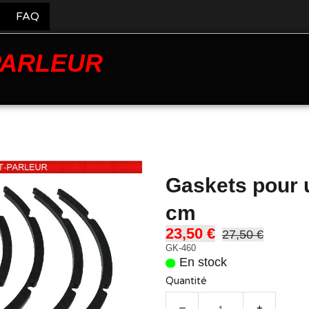
FAQ
PARLEUR
Gaskets pour 
cm
23,50 €
27,50 €
GK-460
En stock
Quantité
−
+