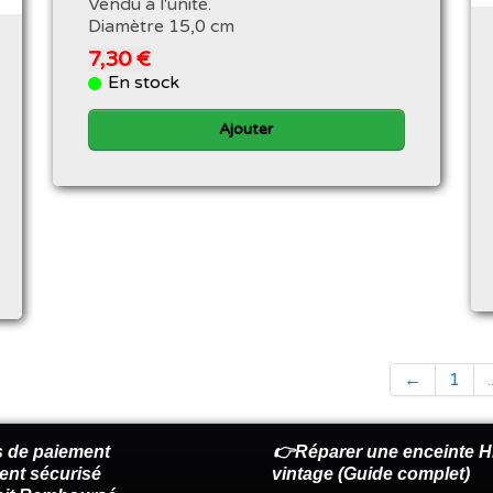
Vendu à l'unité.
Diamètre 15,0 cm
7,30 €
En stock
Ajouter
←
1
.
 de paiement
👉Réparer une enceinte Hi
ent sécurisé
vintage (Guide complet)