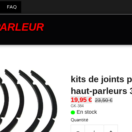
FAQ
PARLEUR
kits de joints
haut-parleurs
19,95 €
23,50 €
GK-384
En stock
Quantité
−
+