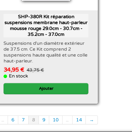
SHP-380R Kit réparation
suspensions membrane haut-parleur
mousse rouge 29.0cm - 30.7cm -
35.2cm - 37.0cm
Suspensions d'un diamètre extérieur
de 37.5 cm. Ce Kit comprend 2
suspensions haute qualité et une colle
haut-parleur.
34,95 €
43,75 €
En stock
Ajouter
...
6
7
8
9
10
...
14
→