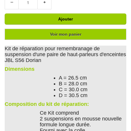
−
+
Ajouter
Voir mon panier
Kit de réparation pour remembranage de
suspension d'une paire de haut-parleurs d'enceintes
JBL S56 Dorian
Dimensions
A = 26.5 cm
B = 28.0 cm
C = 30.0 cm
D = 30.5 cm
Composition du kit de réparation:
Ce Kit comprend
2 suspensions en mousse nouvelle
formule longue durée.
Fourni avec la colle