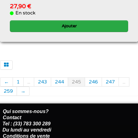
27,90 €
En stock
Ajouter
←
1
...
243
244
245
246
247
...
259
→
Qui sommes-nous?
Contact
Tel : (33) 783 300 289
Du lundi au vendredi
Conditions de vente