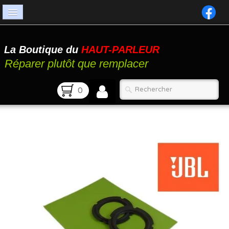
Accueil
La Boutique du
HAUT-PARLEUR
Catalogue
Réparer plutôt que remplacer
Atelier
0
Contact
FAQ