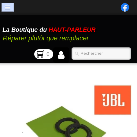
Accueil
La Boutique du
HAUT-PARLEUR
Catalogue
Réparer plutôt que remplacer
Atelier
0
Contact
FAQ