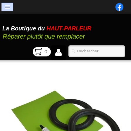
Accueil
La Boutique du
HAUT-PARLEUR
Catalogue
Réparer plutôt que remplacer
Atelier
0
Contact
FAQ