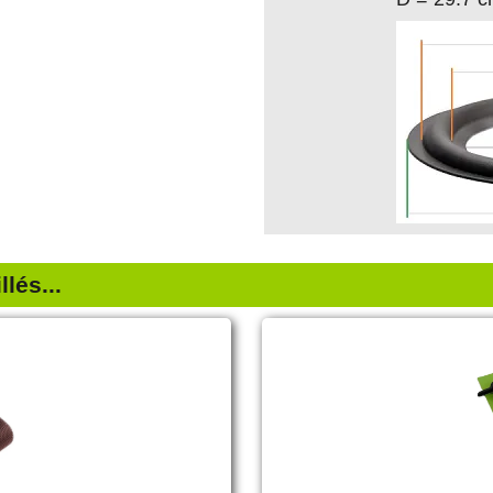
lés...