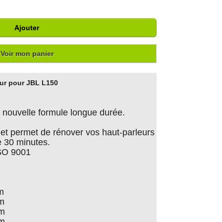
Ajouter
Voir mon panier
eur pour JBL L150
nouvelle formule longue durée.
er et permet de rénover vos haut-parleurs
 30 minutes.
ISO 9001
m
cm
cm
cm