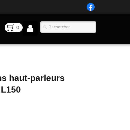
0
ns haut-parleurs
 L150