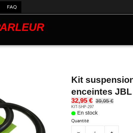
FAQ
PARLEUR
Kit suspensio
enceintes JBL
32,95 €
39,95 €
KIT-SHP-297
En stock
Quantité
−
+