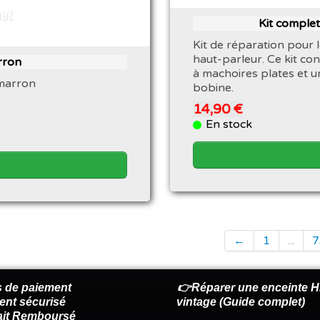
Kit complet
Kit de réparation pour
haut-parleur. Ce kit con
rron
à machoires plates et un
 marron
bobine.
14,90 €
En stock
←
1
...
7
 de paiement
👉Réparer une enceinte Hi
ent sécurisé
vintage (Guide complet)
fait Remboursé