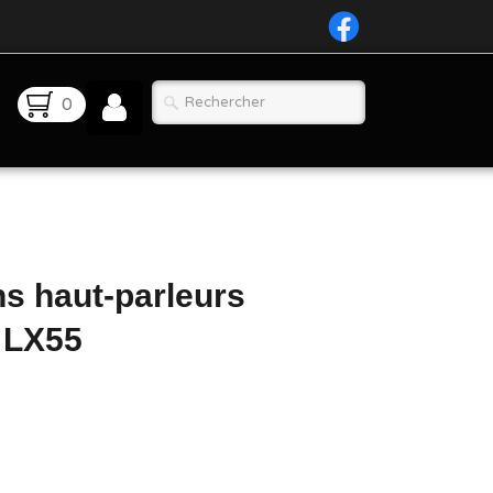
0
ns haut-parleurs
 LX55