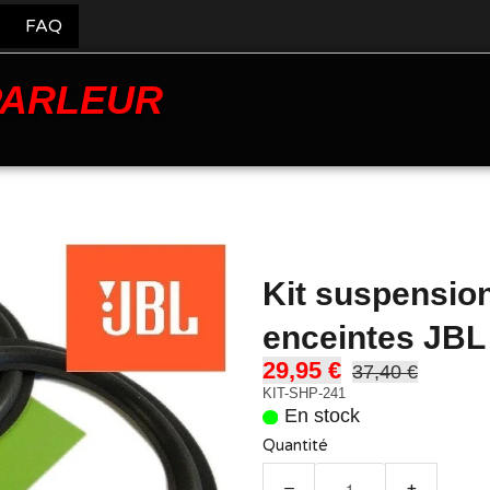
FAQ
PARLEUR
Kit suspensio
enceintes JBL
29,95 €
37,40 €
KIT-SHP-241
En stock
Quantité
−
+