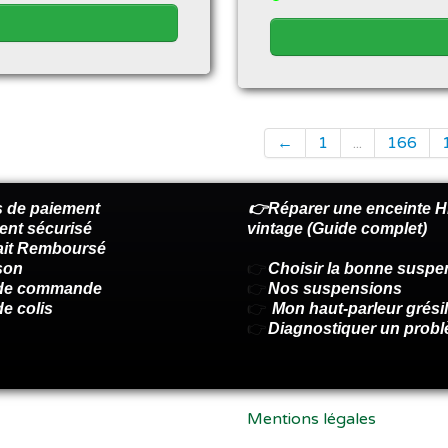
←
1
...
166
 de paiement
👉Réparer une enceinte Hi
ent sécurisé
vintage (Guide complet)
fait Remboursé
son
👉
Choisir la bonne suspe
 de commande
👉
Nos suspensions
de colis
👉
Mon haut-parleur grésil
👉
Diagnostiquer un prob
Mentions légales