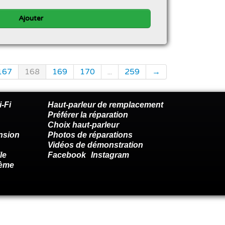
Ajouter
167
168
169
170
...
259
→
-Fi
Haut-parleur de remplacement
Préférer la réparation
Choix haut-parleur
nsion
Photos de réparations
Vidéos de démonstration
le
Facebook
Instagram
lème