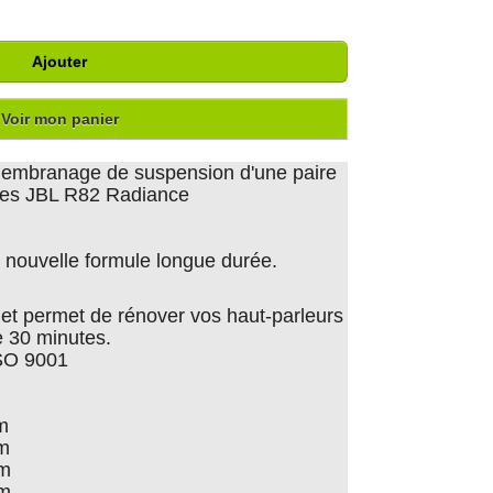
Ajouter
Voir mon panier
emembranage de suspension d'une paire
ntes JBL R82 Radiance
nouvelle formule longue durée.
er et permet de rénover vos haut-parleurs
 30 minutes.
ISO 9001
m
cm
cm
cm