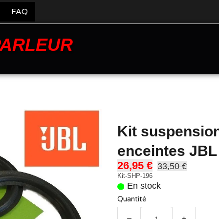
FAQ
PARLEUR
Kit suspensio
enceintes JBL
26,95 €
33,50 €
Kit-SHP-196
En stock
Quantité
−
+