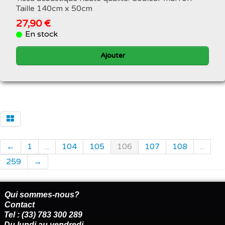
Taille 140cm x 50cm
27,90 €
En stock
Ajouter
←
1
...
104
105
106
107
108
...
259
→
Qui sommes-nous?
Contact
Tel : (33) 783 300 289
Du lundi au vendredi