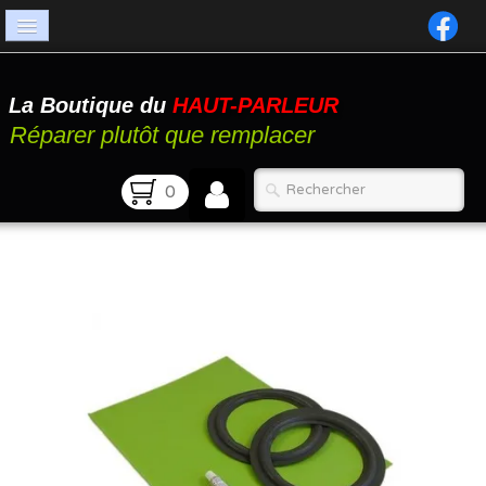
Accueil
La Boutique du
HAUT-PARLEUR
Catalogue
Réparer plutôt que remplacer
Atelier
0
Contact
FAQ