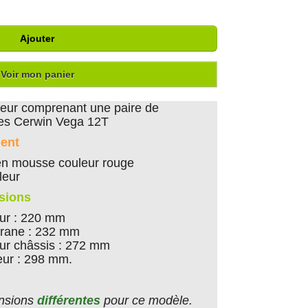
Ajouter
Voir mon panier
rleur comprenant une paire de
tes Cerwin Vega 12T
ient
en mousse couleur rouge
rleur
sions
eur : 220 mm
rane : 232 mm
eur châssis : 272 mm
eur : 298 mm.
pensions
différentes
pour ce modèle.