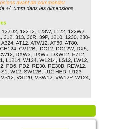
spensions avant de commander.
de +/- 5mm dans les dimensions.
les
 122D2, 122T2, 123W, L122, 122W2,
, 312, 313, 36R, 39P, 1210, 1230, 280-
 A324, AT12, ATW12, AT60, AT80,
 CH124, CV12B, DC12, DC12W, DX5,
 DCW12, DXW3, DXW5, DXW12, E712,
, L1214, W124, W1214, LS12, LW12,
2, PD6, PD2, RE30, RE30B, REW12,
 S1, W12, SW12B, U12 HED, U123
 VS12, VS120, VSW12, VW12P, W124,