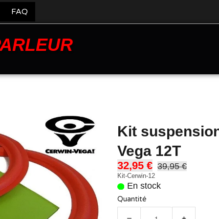
FAQ
PARLEUR
Kit suspensio
Vega 12T
32,95 €
39,95 €
Kit-Cerwin-12
En stock
Quantité
−
+