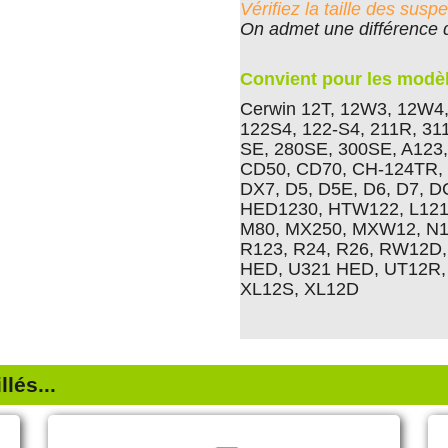
Vérifiez la taille des su
On admet une différence 
Convient pour les modè
Cerwin 12T, 12W3, 12W4,
122S4, 122-S4, 211R, 311
SE, 280SE, 300SE, A123,
CD50, CD70, CH-124TR,
DX7, D5, D5E, D6, D7,
HED1230, HTW122, L1211
M80, MX250, MXW12, N1
R123, R24, R26, RW12D,
HED, U321 HED, UT12R,
XL12S, XL12D
lés...