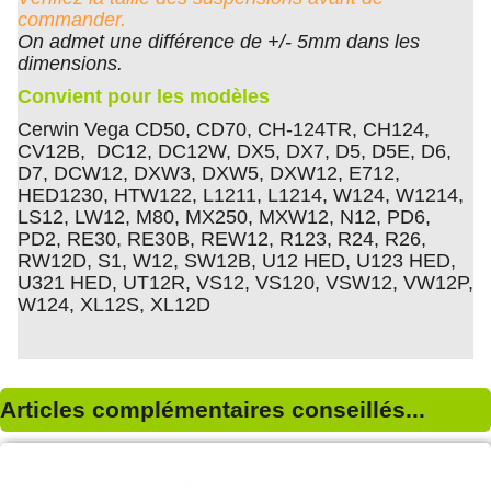
commander.
On admet une différence de +/- 5mm dans les
dimensions.
Convient pour les modèles
Cerwin Vega CD50, CD70, CH-124TR, CH124,
CV12B, DC12, DC12W, DX5, DX7, D5, D5E, D6,
D7, DCW12, DXW3, DXW5, DXW12, E712,
HED1230, HTW122, L1211, L1214, W124, W1214,
LS12, LW12, M80, MX250, MXW12, N12, PD6,
PD2, RE30, RE30B, REW12, R123, R24, R26,
RW12D, S1, W12, SW12B, U12 HED, U123 HED,
U321 HED, UT12R, VS12, VS120, VSW12, VW12P,
W124, XL12S, XL12D
Articles complémentaires conseillés...