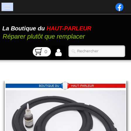
Accueil
La Boutique du
HAUT-PARLEUR
Catalogue
Réparer plutôt que remplacer
Atelier
0
Contact
FAQ