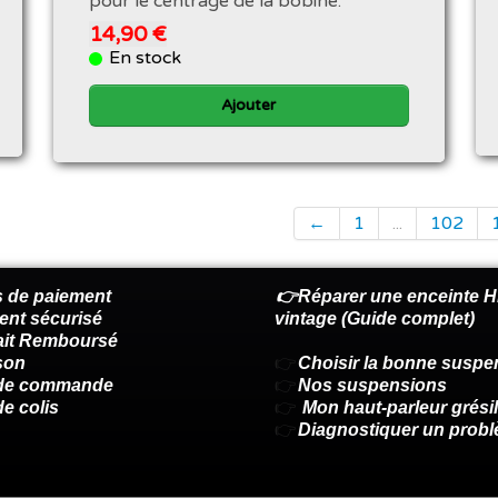
pour le centrage de la bobine.
14,90 €
En stock
Ajouter
←
1
...
102
 de paiement
👉Réparer une enceinte Hi
ent sécurisé
vintage (Guide complet)
fait Remboursé
son
👉
Choisir la bonne suspe
 de commande
👉
Nos suspensions
de colis
👉
Mon haut-parleur grésil
👉
Diagnostiquer un prob