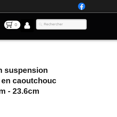
0
n suspension
 en caoutchouc
cm - 23.6cm