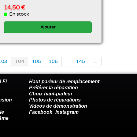
14,50 €
En stock
Ajouter
103
104
105
106
...
145
→
-Fi
Haut-parleur de remplacement
Préférer la réparation
Choix haut-parleur
nsion
Photos de réparations
Vidéos de démonstration
le
Facebook
Instagram
lème